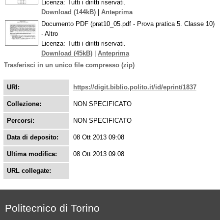
Licenza: Tutti i diritti riservati.
Download (144kB)
|
Anteprima
Documento PDF (prat10_05.pdf - Prova pratica 5. Classe 10)
- Altro
Licenza: Tutti i diritti riservati.
Download (45kB)
|
Anteprima
Trasferisci in un unico file compresso (zip)
URI:
https://digit.biblio.polito.it/id/eprint/1837
Collezione:
NON SPECIFICATO
Percorsi:
NON SPECIFICATO
Data di deposito:
08 Ott 2013 09:08
Ultima modifica:
08 Ott 2013 09:08
URL collegate:
Politecnico di Torino