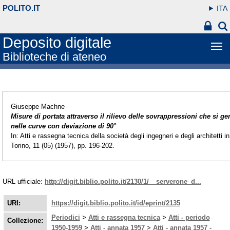
POLITO.IT
ITA
Deposito digitale
Biblioteche di ateneo
Giuseppe Machne
Misure di portata attraverso il rilievo delle sovrappressioni che si g
nelle curve con deviazione di 90°
In: Atti e rassegna tecnica della società degli ingegneri e degli architetti in
Torino, 11 (05) (1957), pp. 196-202.
URL ufficiale:
http://digit.biblio.polito.it/2130/1/__serverone_d...
URI:
https://digit.biblio.polito.it/id/eprint/2135
Periodici
>
Atti e rassegna tecnica
>
Atti - periodo
Collezione:
1950-1959
>
Atti - annata 1957
>
Atti - annata 1957 -