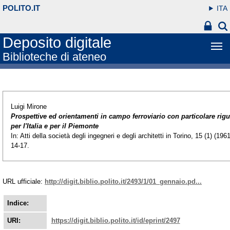
POLITO.IT
ITA
Deposito digitale
Biblioteche di ateneo
Luigi Mirone
Prospettive ed orientamenti in campo ferroviario con particolare rig
per l'Italia e per il Piemonte
In: Atti della società degli ingegneri e degli architetti in Torino, 15 (1) (1961
14-17.
URL ufficiale:
http://digit.biblio.polito.it/2493/1/01_gennaio.pd...
Indice:
URI:
https://digit.biblio.polito.it/id/eprint/2497