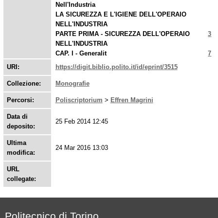
Nell'Industria
LA SICUREZZA E L'IGIENE DELL'OPERAIO
NELL'INDUSTRIA
PARTE PRIMA - SICUREZZA DELL'OPERAIO
3
NELL'INDUSTRIA
CAP. I - Generalit
7
URI:
https://digit.biblio.polito.it/id/eprint/3515
Collezione:
Monografie
Percorsi:
Poliscriptorium
>
Effren Magrini
Data di
25 Feb 2014 12:45
deposito:
Ultima
24 Mar 2016 13:03
modifica:
URL
collegate:
Politecnico di Torino