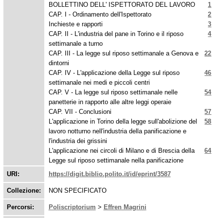
BOLLETTINO DELL' ISPETTORATO DEL LAVORO
1
CAP. I - Ordinamento dell'Ispettorato
2
Inchieste e rapporti
3
CAP. II - L'industria del pane in Torino e il riposo
4
settimanale a turno
CAP. III - La legge sul riposo settimanale a Genova e
22
dintorni
CAP. IV - L'applicazione della Legge sul riposo
46
settimanale nei medi e piccoli centri
CAP. V - La legge sul riposo settimanale nelle
54
panetterie in rapporto alle altre leggi operaie
CAP. VII - Conclusioni
57
L'applicazione in Torino della legge sull'abolizione del
58
lavoro notturno nell'industria della panificazione e
l'industria dei grissini
L'applicazione nei circoli di Milano e di Brescia della
64
Legge sul riposo settimanale nella panificazione
URI:
https://digit.biblio.polito.it/id/eprint/3587
Collezione:
NON SPECIFICATO
Percorsi:
Poliscriptorium
>
Effren Magrini