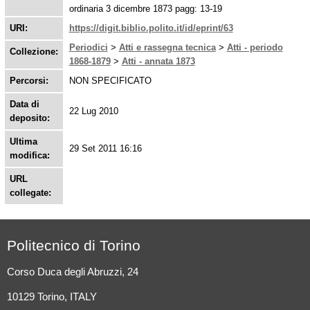
ordinaria 3 dicembre 1873 pagg: 13-19
URI:
https://digit.biblio.polito.it/id/eprint/63
Periodici
>
Atti e rassegna tecnica
>
Atti - periodo
Collezione:
1868-1879
>
Atti - annata 1873
Percorsi:
NON SPECIFICATO
Data di
22 Lug 2010
deposito:
Ultima
29 Set 2011 16:16
modifica:
URL
collegate:
Politecnico di Torino
Corso Duca degli Abruzzi, 24
10129 Torino, ITALY