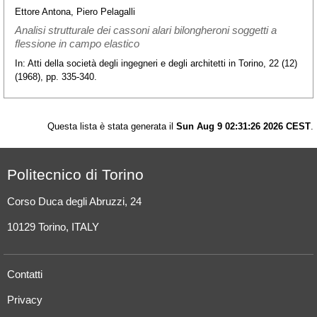
Ettore Antona, Piero Pelagalli
Analisi strutturale dei cassoni alari bilongheroni soggetti a
flessione in campo elastico
In: Atti della società degli ingegneri e degli architetti in Torino, 22 (12)
(1968), pp. 335-340.
Questa lista è stata generata il
Sun Aug 9 02:31:26 2026 CEST
.
Politecnico di Torino
Corso Duca degli Abruzzi, 24
10129 Torino, ITALY
Contatti
Privacy